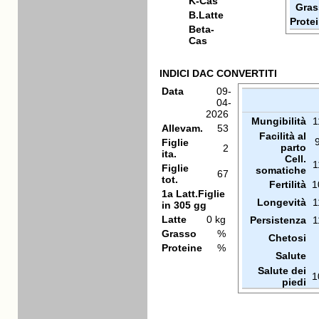
K-Cas
Gras
B.Latte
Prote
Beta-
Cas
INDICI DAC CONVERTITI
Data
09-
04-
2026
Mungibilità
1
Allevam.
53
Facilità al
Figlie
parto
2
ita.
Cell.
1
Figlie
somatiche
67
tot.
Fertilità
1
1a Latt.Figlie
Longevità
1
in 305 gg
Latte
0 kg
Persistenza
1
Grasso
%
Chetosi
Proteine
%
Salute
Salute dei
1
piedi