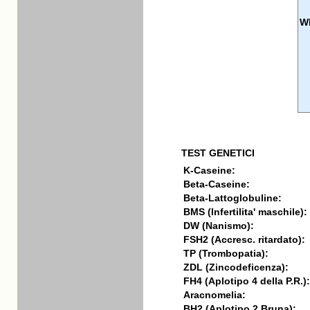
W
TEST GENETICI
K-Caseine:
Beta-Caseine:
Beta-Lattoglobuline:
BMS (Infertilita' maschile):
DW (Nanismo):
FSH2 (Accresc. ritardato):
TP (Trombopatia):
ZDL (Zincodeficenza):
FH4 (Aplotipo 4 della P.R.):
Aracnomelia:
BH2 (Aplotipo 2 Bruna):