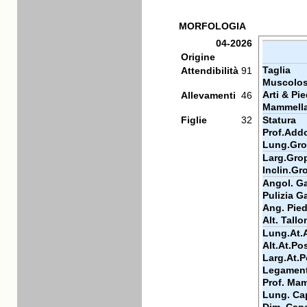
MORFOLOGIA
04-2026
Origine
Taglia
Attendibilità
91
Muscolos
Arti & Pie
Allevamenti
46
Mammell
Figlie
32
Statura
Prof.Add
Lung.Gr
Larg.Gro
Inclin.Gr
Angol. Ga
Pulizia Ga
Ang. Pie
Alt. Tallo
Lung.At.
Alt.At.Po
Larg.At.P
Legamen
Prof. Ma
Lung. Ca