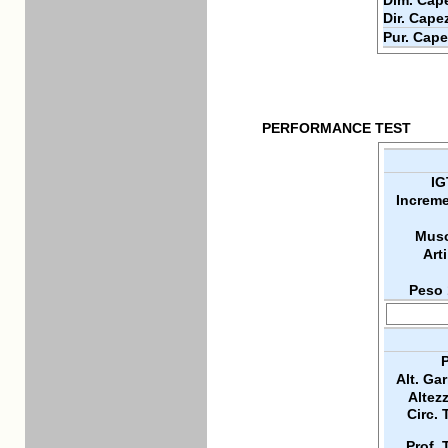
Dim. Cape
Dir. Cape
Pur. Cape
PERFORMANCE TEST
IG
Increme
Musc
Arti
Peso 
P
Alt. Ga
Altez
Circ. 
Prof. 