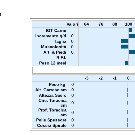
T
Valori
64
76
88
100
IGT Carne
Incremento g/d
0
Taglia
0
Muscolosità
0
Arti & Piedi
0
R.F.I.
Peso 12 mesi
-3
-2
-1
0
Peso kg.
0
Alt. Garrese cm
0
Altezza Sacro
0
Circ. Toracica
0
cm
Prof. Toracica
0
cm
Pelle Spessore
0
Coscia Spirale
0