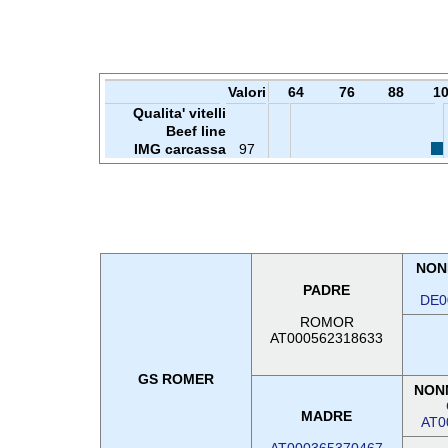
Valori
64
76
88
1
Qualita' vitelli
Beef line
IMG carcassa
97
NON
PADRE
DE0
ROMOR
AT000562318633
GS ROMER
NON
MADRE
AT0