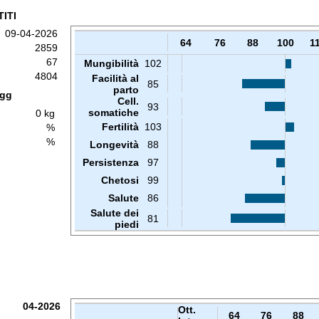
ITI
09-04-2026
64
76
88
100
1
2859
67
Mungibilità
102
4804
Facilità al
85
parto
 gg
Cell.
93
somatiche
0 kg
Fertilità
103
%
%
Longevità
88
Persistenza
97
Chetosi
99
Salute
86
Salute dei
81
piedi
04-2026
Ott.
64
76
88