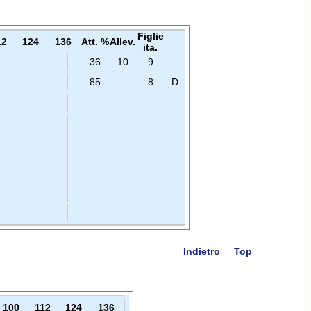
Figlie
12
124
136
Att. %
Allev.
ita.
36
10
9
85
8
D
Indietro
Top
100
112
124
136