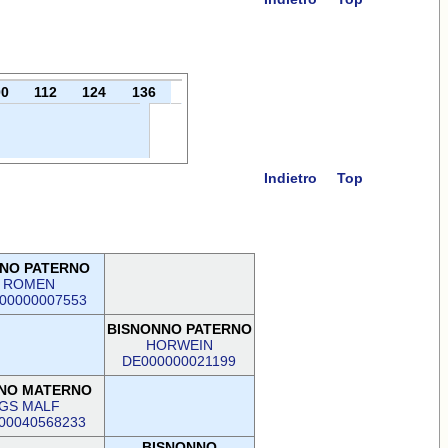
00
112
124
136
Indietro
Top
NO PATERNO
ROMEN
00000007553
BISNONNO PATERNO
HORWEIN
DE000000021199
NO MATERNO
GS MALF
00040568233
BISNONNO