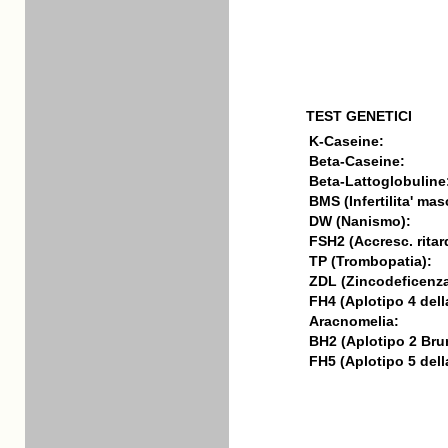
TEST GENETICI
K-Caseine:
Beta-Caseine:
Beta-Lattoglobuline
BMS (Infertilita' mas
DW (Nanismo):
FSH2 (Accresc. ritar
TP (Trombopatia):
ZDL (Zincodeficenza
FH4 (Aplotipo 4 della
Aracnomelia:
BH2 (Aplotipo 2 Bru
FH5 (Aplotipo 5 della