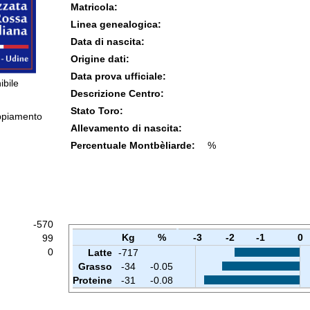
Matricola:
Linea genealogica:
Data di nascita:
Origine dati:
Data prova ufficiale:
ibile
Descrizione Centro:
Stato Toro:
ppiamento
Allevamento di nascita:
Percentuale Montbèliarde:
%
-570
Kg
%
-3
-2
-1
0
99
0
Latte
-717
Grasso
-34
-0.05
Proteine
-31
-0.08