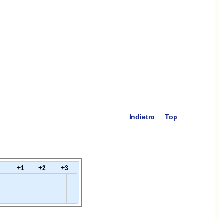
Indietro
Top
+1
+2
+3