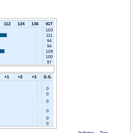
112
124
136
IGT
103
111
94
94
109
100
97
+1
+2
+3
D.S.
0
0
0
0
0
0
Indietro
Top