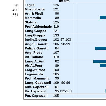
Interm.
Taglia
126
98
Muscolosità
121
496
Arti & Piedi
96
631
Mammella
89
Statura
125
Prof.Addominale
119
Lung.Groppa
121
Larg.Groppa
133
Inclin.Groppa
102
97-103
Angol. Garretti
106
98-99
Pulizia Garretti
84
Ang. Piede
107
Alt. Tallone
119
Lung.At.Ant
82
Alt.At.Post
89
Larg.At.Post
100
Legamento
105
Prof. Mammella
99
Lung. Capezzoli
109
90-96
Dim. Capezzoli
101
Dir. Capezzoli
95
112-118
Pur. Capezzoli
105