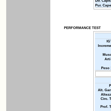
Dir. Cape
Pur. Cape
PERFORMANCE TEST
IG
Increme
Musc
Arti
Peso 
P
Alt. Ga
Altez
Circ. 
Prof. 