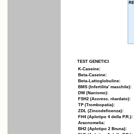
R
TEST GENETICI
K-Caseine:
Beta-Caseine:
Beta-Lattoglobuline:
BMS (Infertilita' maschile):
DW (Nanismo):
FSH2 (Accresc. ritardato):
TP (Trombopatia):
ZDL (Zincodeficenza):
FH4 (Aplotipo 4 della P.R.):
Aracnomelia:
BH2 (Aplotipo 2 Bruna):