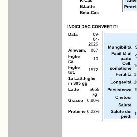
K-Cas
Gras
B.Latte
Prote
Beta-Cas
INDICI DAC CONVERTITI
Data
09-
04-
2026
Mungibilità
Allevam.
867
Facilità al
Figlie
parto
10
ita.
Cell.
1
Figlie
somatiche
1572
tot.
Fertilità
1
1a Latt.Figlie
Longevità
1
in 305 gg
Latte
5655
Persistenza
kg
Chetosi
Grasso
6.90%
Salute
Proteine
6.22%
Salute dei
1
piedi