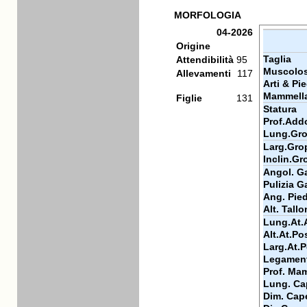
MORFOLOGIA
04-2026
Origine
Taglia
Attendibilità
95
Muscolos
Allevamenti
117
Arti & Pie
Mammell
Figlie
131
Statura
Prof.Add
Lung.Gr
Larg.Gro
Inclin.G
Angol. Ga
Pulizia Ga
Ang. Pie
Alt. Tall
Lung.At.
Alt.At.Po
Larg.At.
Legamen
Prof. Ma
Lung. Ca
Dim. Cap