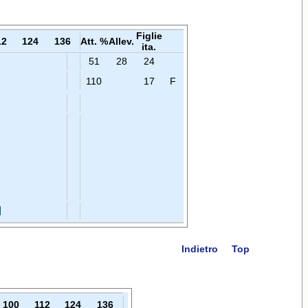
Figlie
12
124
136
Att. %
Allev.
ita.
51
28
24
110
17
F
Indietro
Top
100
112
124
136