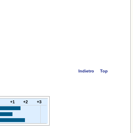
Indietro
Top
+1
+2
+3