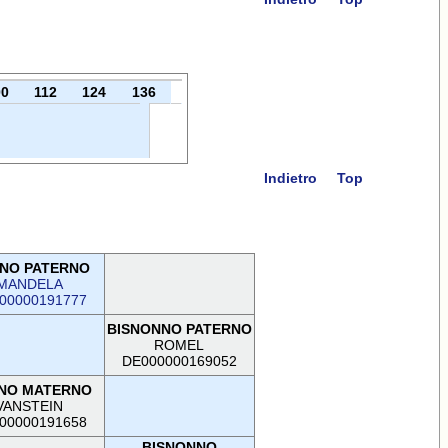
00
112
124
136
Indietro
Top
NO PATERNO
MANDELA
00000191777
BISNONNO PATERNO
ROMEL
DE000000169052
NO MATERNO
VANSTEIN
00000191658
BISNONNO