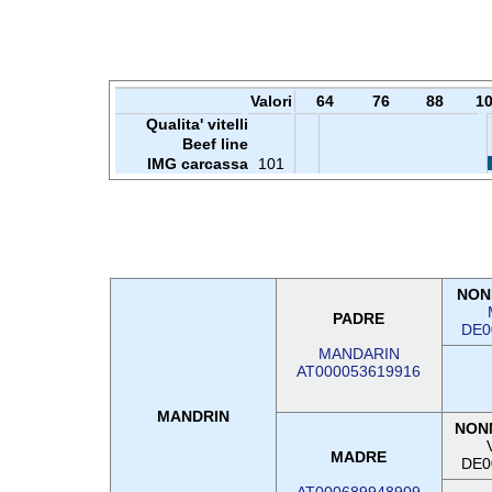
Valori
64
76
88
1
Qualita' vitelli
Beef line
IMG carcassa
101
NON
PADRE
DE0
MANDARIN
AT000053619916
MANDRIN
NON
MADRE
DE0