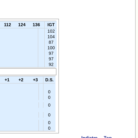
112
124
136
IGT
102
104
87
100
97
97
92
+1
+2
+3
D.S.
0
0
0
0
0
0
Indietro
Top