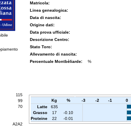
Matricola:
Linea genealogica:
Data di nascita:
Origine dati:
Data prova ufficiale:
ibile
Descrizione Centro:
Stato Toro:
ppiamento
Allevamento di nascita:
Percentuale Montbèliarde:
%
115
Kg
%
-3
-2
-1
0
99
70
Latte
635
Grasso
17
-0.10
Proteine
22
-0.01
A2A2