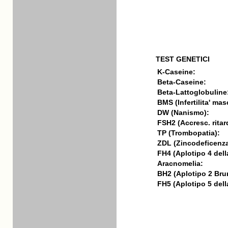
TEST GENETICI
K-Caseine:
Beta-Caseine:
Beta-Lattoglobuline
BMS (Infertilita' mas
DW (Nanismo):
FSH2 (Accresc. ritar
TP (Trombopatia):
ZDL (Zincodeficenza
FH4 (Aplotipo 4 della
Aracnomelia:
BH2 (Aplotipo 2 Bru
FH5 (Aplotipo 5 della