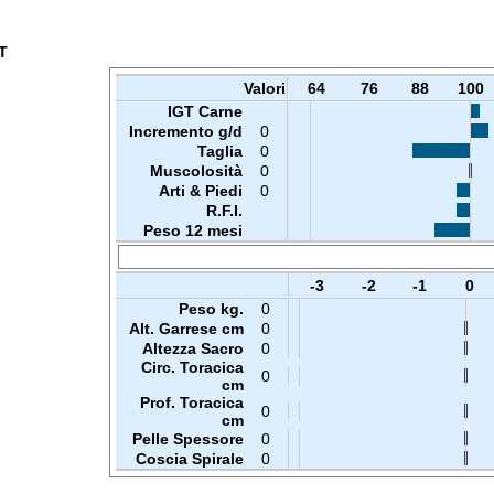
T
Valori
64
76
88
100
IGT Carne
Incremento g/d
0
Taglia
0
Muscolosità
0
Arti & Piedi
0
R.F.I.
Peso 12 mesi
-3
-2
-1
0
Peso kg.
0
Alt. Garrese cm
0
Altezza Sacro
0
Circ. Toracica
0
cm
Prof. Toracica
0
cm
Pelle Spessore
0
Coscia Spirale
0