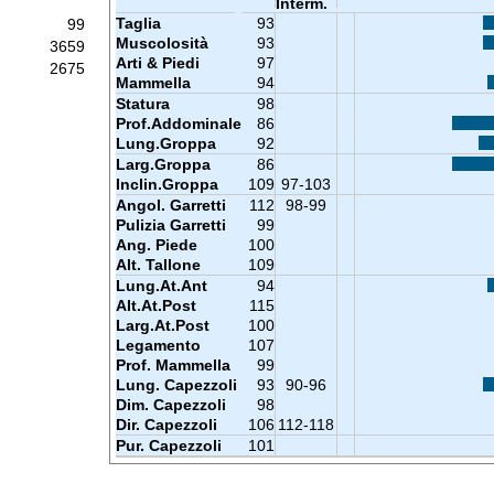
Interm.
Taglia
93
99
Muscolosità
93
3659
Arti & Piedi
97
2675
Mammella
94
Statura
98
Prof.Addominale
86
Lung.Groppa
92
Larg.Groppa
86
Inclin.Groppa
109
97-103
Angol. Garretti
112
98-99
Pulizia Garretti
99
Ang. Piede
100
Alt. Tallone
109
Lung.At.Ant
94
Alt.At.Post
115
Larg.At.Post
100
Legamento
107
Prof. Mammella
99
Lung. Capezzoli
93
90-96
Dim. Capezzoli
98
Dir. Capezzoli
106
112-118
Pur. Capezzoli
101