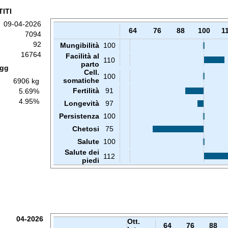
ITI
09-04-2026
64
76
88
100
1
7094
92
Mungibilità
100
16764
Facilità al
110
parto
 gg
Cell.
100
somatiche
6906 kg
Fertilità
91
5.69%
4.95%
Longevità
97
Persistenza
100
Chetosi
75
Salute
100
Salute dei
112
piedi
04-2026
Ott.
64
76
88