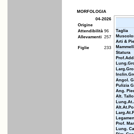
MORFOLOGIA
04-2026
Origine
Taglia
Attendibilità
96
Muscolos
Allevamenti
257
Arti & Pi
Mammell
Figlie
233
Statura
Prof.Add
Lung.Gr
Larg.Gr
Inclin.G
Angol. Ga
Pulizia G
Ang. Pie
Alt. Tall
Lung.At.
Alt.At.Po
Larg.At.
Legamen
Prof. Ma
Lung. Ca