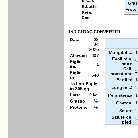
K-Cas
Gras
B.Latte
Prote
Beta-
Cas
INDICI DAC CONVERTITI
Data
09-
04-
2026
Mungibilità
Allevam.
397
Facilità al
1
Figlie
parto
1
ita.
Cell.
1
Figlie
somatiche
540
tot.
Fertilità
1
1a Latt.Figlie
Longevità
1
in 305 gg
Latte
0 kg
Persistenza
1
Grasso
%
Chetosi
1
Proteine
%
Salute
1
Salute dei
1
piedi