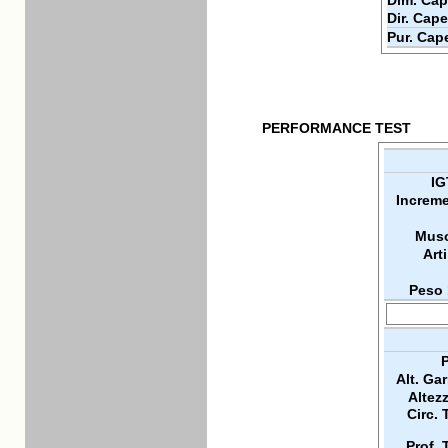
Dim. Cap
Dir. Cape
Pur. Cap
PERFORMANCE TEST
IG
Increme
Musc
Arti
Peso 
P
Alt. Ga
Altez
Circ. 
Prof. 