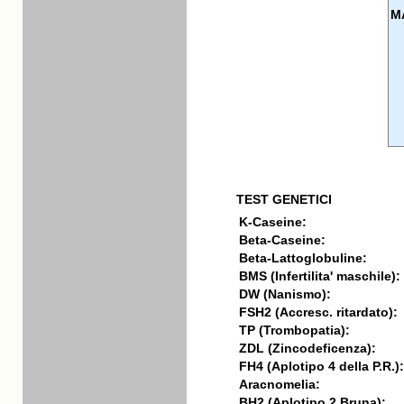
M
TEST GENETICI
K-Caseine:
Beta-Caseine:
Beta-Lattoglobuline:
BMS (Infertilita' maschile):
DW (Nanismo):
FSH2 (Accresc. ritardato):
TP (Trombopatia):
ZDL (Zincodeficenza):
FH4 (Aplotipo 4 della P.R.):
Aracnomelia:
BH2 (Aplotipo 2 Bruna):