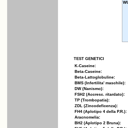
W
TEST GENETICI
K-Caseine:
Beta-Caseine:
Beta-Lattoglobuline:
BMS (Infertilita' maschile):
DW (Nanismo):
FSH2 (Accresc. ritardato):
TP (Trombopatia):
ZDL (Zincodeficenza):
FH4 (Aplotipo 4 della P.R.):
Aracnomelia:
BH2 (Aplotipo 2 Bruna):