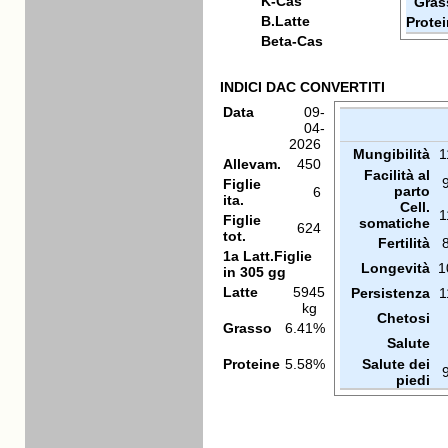
K-Cas
Gras
B.Latte
Prote
Beta-Cas
INDICI DAC CONVERTITI
Data
09-
04-
2026
Mungibilità
1
Allevam.
450
Facilità al
Figlie
parto
6
ita.
Cell.
1
Figlie
somatiche
624
tot.
Fertilità
1a Latt.Figlie
Longevità
1
in 305 gg
Latte
5945
Persistenza
1
kg
Chetosi
Grasso
6.41%
Salute
Proteine
5.58%
Salute dei
piedi