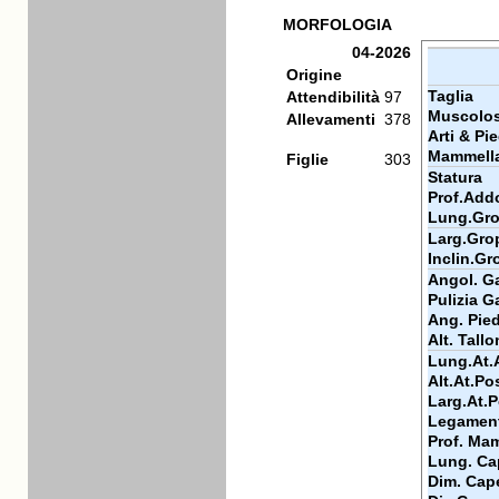
MORFOLOGIA
04-2026
Origine
Taglia
Attendibilità
97
Muscolos
Allevamenti
378
Arti & Pie
Mammell
Figlie
303
Statura
Prof.Add
Lung.Gr
Larg.Gro
Inclin.G
Angol. Ga
Pulizia Ga
Ang. Pie
Alt. Tall
Lung.At.
Alt.At.Po
Larg.At.
Legamen
Prof. Ma
Lung. Ca
Dim. Cap