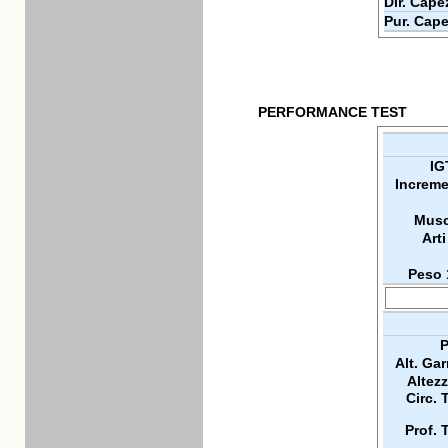
Dir. Cape
Pur. Cape
PERFORMANCE TEST
IG
Increme
Musc
Arti
Peso 
P
Alt. Ga
Altez
Circ. 
Prof. 