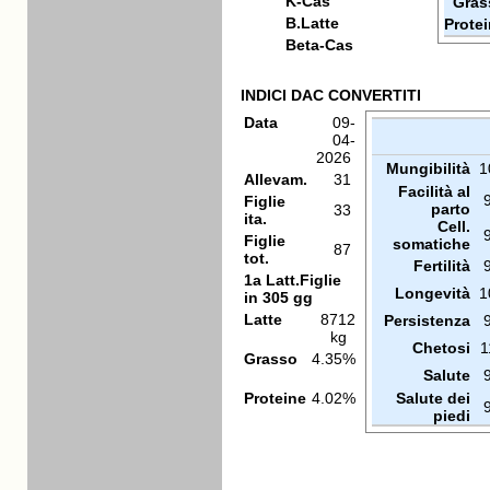
K-Cas
Gras
B.Latte
Prote
Beta-Cas
INDICI DAC CONVERTITI
Data
09-
04-
2026
Mungibilità
1
Allevam.
31
Facilità al
Figlie
parto
33
ita.
Cell.
Figlie
somatiche
87
tot.
Fertilità
1a Latt.Figlie
Longevità
1
in 305 gg
Latte
8712
Persistenza
kg
Chetosi
1
Grasso
4.35%
Salute
Proteine
4.02%
Salute dei
piedi