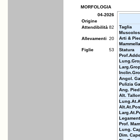
MORFOLOGIA
04-2026
Origine
Taglia
Attendibilità
82
Muscolos
Arti & Pie
Allevamenti
20
Mammell
Figlie
53
Statura
Prof.Add
Lung.Gro
Larg.Gro
Inclin.Gr
Angol. Gar
Pulizia Ga
Ang. Pied
Alt. Tallo
Lung.At.
Alt.At.Pos
Larg.At.P
Legamen
Prof. Mam
Lung. Cap
Dim. Cape