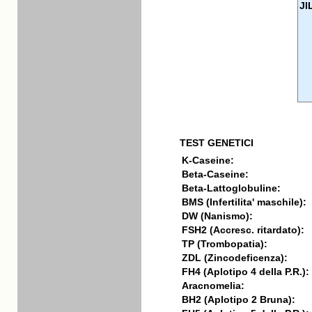
JI
TEST GENETICI
K-Caseine:
Beta-Caseine:
Beta-Lattoglobuline:
BMS (Infertilita' maschile):
DW (Nanismo):
FSH2 (Accresc. ritardato):
TP (Trombopatia):
ZDL (Zincodeficenza):
FH4 (Aplotipo 4 della P.R.):
Aracnomelia:
BH2 (Aplotipo 2 Bruna):