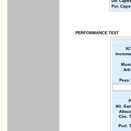
Dir. Capez
Pur. Cape
PERFORMANCE TEST
IG
Increme
Musc
Arti
Peso 
P
Alt. Ga
Altez
Circ. 
Prof. 