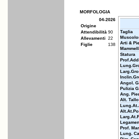
MORFOLOGIA
04-2026
Origine
Taglia
Attendibilità
90
Muscolos
Allevamenti
22
Arti & Pi
Figlie
138
Mammell
Statura
Prof.Add
Lung.Gr
Larg.Gr
Inclin.G
Angol. Ga
Pulizia G
Ang. Pie
Alt. Tall
Lung.At.
Alt.At.Po
Larg.At.
Legamen
Prof. Ma
Lung. Ca