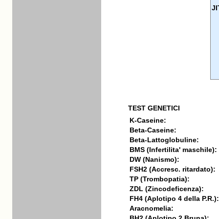
J
TEST GENETICI
K-Caseine:
Beta-Caseine:
Beta-Lattoglobuline:
BMS (Infertilita' maschile):
DW (Nanismo):
FSH2 (Accresc. ritardato):
TP (Trombopatia):
ZDL (Zincodeficenza):
FH4 (Aplotipo 4 della P.R.):
Aracnomelia:
BH2 (Aplotipo 2 Bruna):