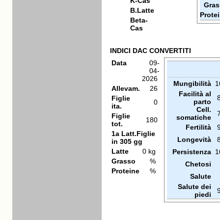
K-Cas
Gras
B.Latte
Prote
Beta-
Cas
INDICI DAC CONVERTITI
Data
09-
04-
2026
Mungibilità
1
Allevam.
26
Facilità al
Figlie
parto
0
ita.
Cell.
Figlie
somatiche
180
tot.
Fertilità
1a Latt.Figlie
Longevità
in 305 gg
Latte
0 kg
Persistenza
1
Grasso
%
Chetosi
Proteine
%
Salute
Salute dei
piedi