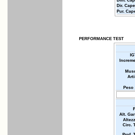
Dim. Cap
Dir. Cape
Pur. Cap
PERFORMANCE TEST
IG
Increme
Musc
Arti
Peso 
P
Alt. Ga
Altez
Circ. 
Prof. 