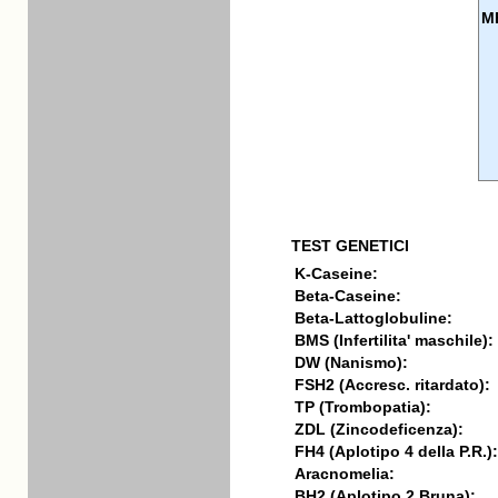
M
TEST GENETICI
K-Caseine:
Beta-Caseine:
Beta-Lattoglobuline:
BMS (Infertilita' maschile):
DW (Nanismo):
FSH2 (Accresc. ritardato):
TP (Trombopatia):
ZDL (Zincodeficenza):
FH4 (Aplotipo 4 della P.R.):
Aracnomelia:
BH2 (Aplotipo 2 Bruna):