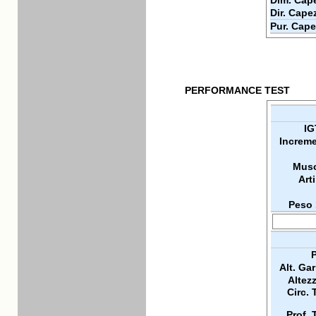
Dim. Cape
Dir. Cape
Pur. Cape
PERFORMANCE TEST
IG
Increme
Musc
Arti
Peso 
P
Alt. Ga
Altez
Circ. 
Prof. 