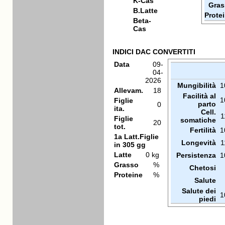
K-Cas
Gras
B.Latte
Prote
Beta-
Cas
INDICI DAC CONVERTITI
Data
09-
04-
2026
Mungibilità
1
Allevam.
18
Facilità al
1
Figlie
parto
0
ita.
Cell.
1
Figlie
somatiche
20
tot.
Fertilità
1
1a Latt.Figlie
Longevità
1
in 305 gg
Latte
0 kg
Persistenza
1
Grasso
%
Chetosi
Proteine
%
Salute
Salute dei
1
piedi