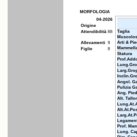
MORFOLOGIA
04-2026
Origine
Taglia
Attendibilità
88
Muscolos
Arti & Pie
Allevamenti
9
Mammell
Figlie
8
Statura
Prof.Add
Lung.Gr
Larg.Gro
Inclin.Gr
Angol. Ga
Pulizia Ga
Ang. Pie
Alt. Tallo
Lung.At.
Alt.At.Po
Larg.At.P
Legamen
Prof. Ma
Lung. Ca