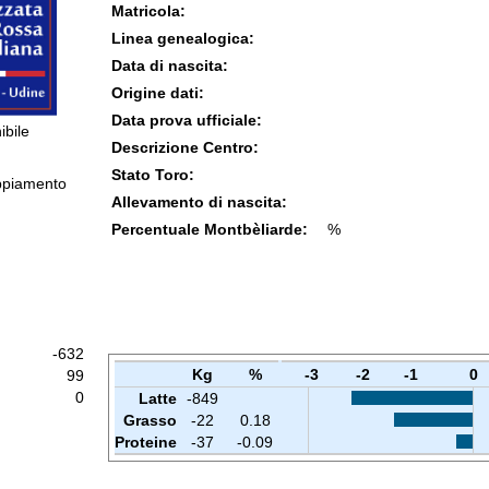
Matricola:
Linea genealogica:
Data di nascita:
Origine dati:
Data prova ufficiale:
ibile
Descrizione Centro:
Stato Toro:
ppiamento
Allevamento di nascita:
Percentuale Montbèliarde:
%
-632
Kg
%
-3
-2
-1
0
99
0
Latte
-849
Grasso
-22
0.18
Proteine
-37
-0.09