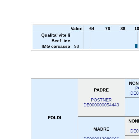
Valori
64
76
88
1
Qualita' vitelli
Beef line
IMG carcassa
98
NON
P
PADRE
DE0
POSTNER
DE000000054440
POLDI
NON
MADRE
DE0