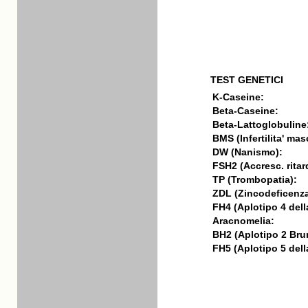
TEST GENETICI
K-Caseine:
Beta-Caseine:
Beta-Lattoglobuline
BMS (Infertilita' mas
DW (Nanismo):
FSH2 (Accresc. ritar
TP (Trombopatia):
ZDL (Zincodeficenza
FH4 (Aplotipo 4 della
Aracnomelia:
BH2 (Aplotipo 2 Bru
FH5 (Aplotipo 5 della