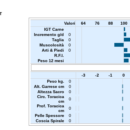
T
Valori
64
76
88
100
IGT Carne
Incremento g/d
0
Taglia
0
Muscolosità
0
Arti & Piedi
0
R.F.I.
Peso 12 mesi
-3
-2
-1
0
Peso kg.
0
Alt. Garrese cm
0
Altezza Sacro
0
Circ. Toracica
0
cm
Prof. Toracica
0
cm
Pelle Spessore
0
Coscia Spirale
0