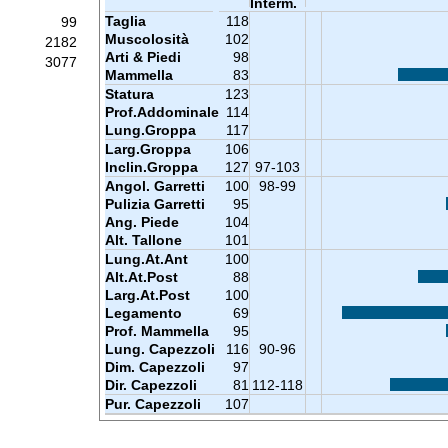
Interm.
Taglia
118
99
Muscolosità
102
2182
Arti & Piedi
98
3077
Mammella
83
Statura
123
Prof.Addominale
114
Lung.Groppa
117
Larg.Groppa
106
Inclin.Groppa
127
97-103
Angol. Garretti
100
98-99
Pulizia Garretti
95
Ang. Piede
104
Alt. Tallone
101
Lung.At.Ant
100
Alt.At.Post
88
Larg.At.Post
100
Legamento
69
Prof. Mammella
95
Lung. Capezzoli
116
90-96
Dim. Capezzoli
97
Dir. Capezzoli
81
112-118
Pur. Capezzoli
107