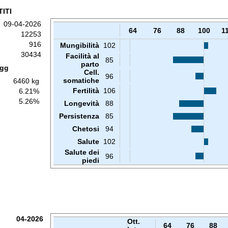
ITI
09-04-2026
64
76
88
100
1
12253
916
Mungibilità
102
30434
Facilità al
85
parto
 gg
Cell.
96
somatiche
6460 kg
Fertilità
106
6.21%
5.26%
Longevità
88
Persistenza
85
Chetosi
94
Salute
102
Salute dei
96
piedi
04-2026
Ott.
64
76
88