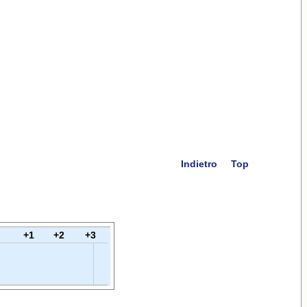
Indietro
Top
+1
+2
+3