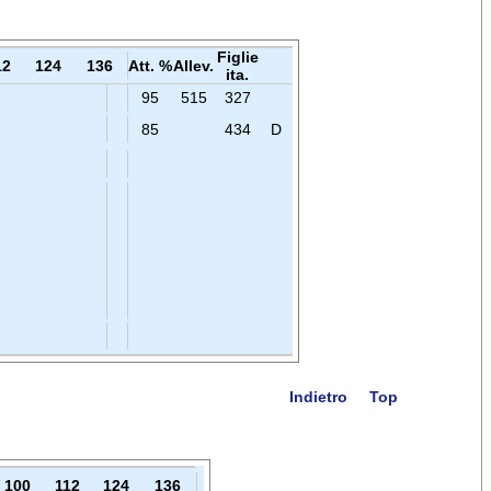
Figlie
12
124
136
Att. %
Allev.
ita.
95
515
327
85
434
D
Indietro
Top
100
112
124
136