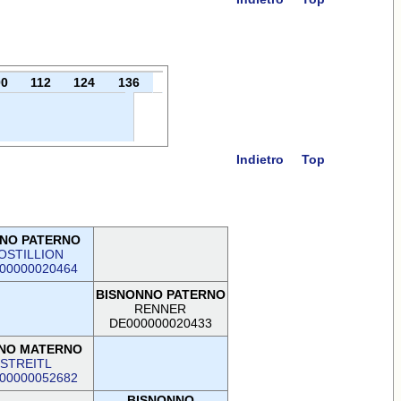
00
112
124
136
Indietro
Top
NO PATERNO
OSTILLION
00000020464
BISNONNO PATERNO
RENNER
DE000000020433
NO MATERNO
STREITL
00000052682
BISNONNO