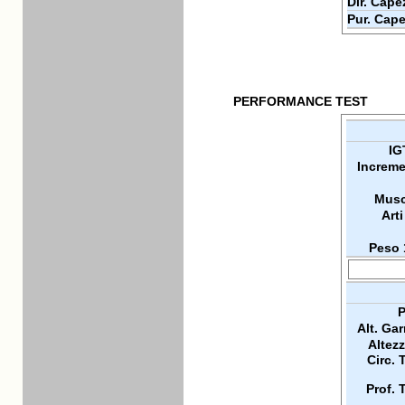
Dir. Cape
Pur. Cape
PERFORMANCE TEST
IG
Increme
Musc
Arti
Peso 
P
Alt. Ga
Altez
Circ. 
Prof. 