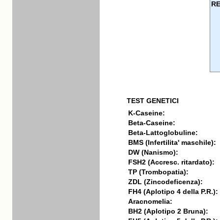
RE
TEST GENETICI
K-Caseine:
Beta-Caseine:
Beta-Lattoglobuline:
BMS (Infertilita' maschile):
DW (Nanismo):
FSH2 (Accresc. ritardato):
TP (Trombopatia):
ZDL (Zincodeficenza):
FH4 (Aplotipo 4 della P.R.):
Aracnomelia:
BH2 (Aplotipo 2 Bruna):