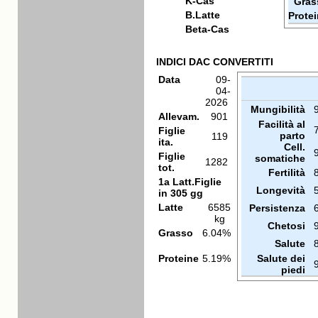
K-Cas
Gras
B.Latte
Prote
Beta-Cas
INDICI DAC CONVERTITI
Data
09-
04-
2026
Mungibilità
Allevam.
901
Facilità al
Figlie
parto
119
ita.
Cell.
Figlie
somatiche
1282
tot.
Fertilità
1a Latt.Figlie
Longevità
in 305 gg
Latte
6585
Persistenza
kg
Chetosi
Grasso
6.04%
Salute
Proteine
5.19%
Salute dei
piedi