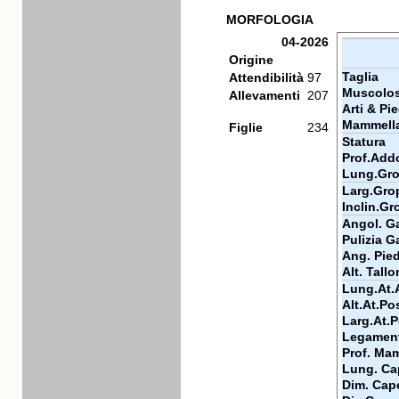
MORFOLOGIA
04-2026
Origine
Taglia
Attendibilità
97
Muscolos
Allevamenti
207
Arti & Pie
Mammell
Figlie
234
Statura
Prof.Add
Lung.Gr
Larg.Gro
Inclin.G
Angol. Ga
Pulizia Ga
Ang. Pie
Alt. Tall
Lung.At.
Alt.At.Po
Larg.At.
Legamen
Prof. Ma
Lung. Ca
Dim. Cap