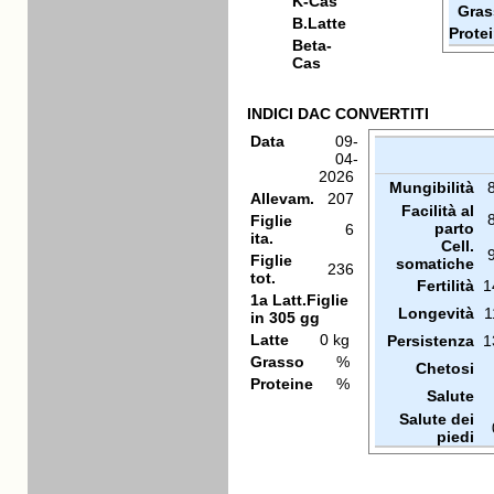
K-Cas
Gras
B.Latte
Prote
Beta-
Cas
INDICI DAC CONVERTITI
Data
09-
04-
2026
Mungibilità
Allevam.
207
Facilità al
Figlie
parto
6
ita.
Cell.
Figlie
somatiche
236
tot.
Fertilità
1
1a Latt.Figlie
Longevità
1
in 305 gg
Latte
0 kg
Persistenza
1
Grasso
%
Chetosi
Proteine
%
Salute
Salute dei
piedi