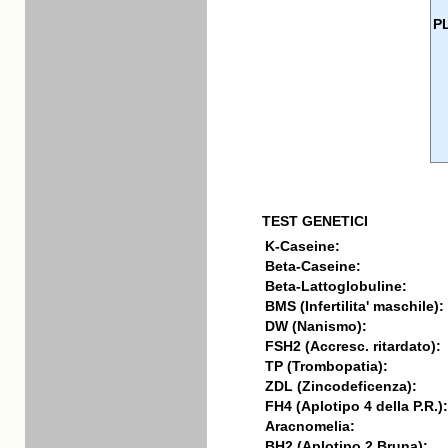
P
TEST GENETICI
K-Caseine:
Beta-Caseine:
Beta-Lattoglobuline:
BMS (Infertilita' maschile):
DW (Nanismo):
FSH2 (Accresc. ritardato):
TP (Trombopatia):
ZDL (Zincodeficenza):
FH4 (Aplotipo 4 della P.R.):
Aracnomelia:
BH2 (Aplotipo 2 Bruna):