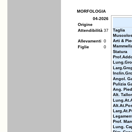
MORFOLOGIA
04-2026
Origine
Taglia
Attendibilità
37
Muscolos
Arti & Pie
Allevamenti
0
Mammell
Figlie
0
Statura
Prof.Add
Lung.Gr
Larg.Gro
Inclin.Gr
Angol. Ga
Pulizia Ga
Ang. Pie
Alt. Tallo
Lung.At.
Alt.At.Po
Larg.At.P
Legamen
Prof. Ma
Lung. Ca