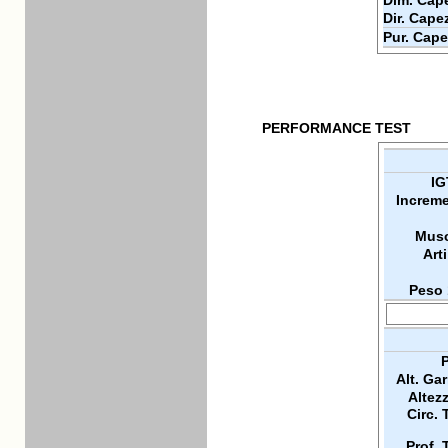
Dim. Cape
Dir. Cape
Pur. Cape
PERFORMANCE TEST
IG
Increme
Musc
Arti
Peso 
P
Alt. Ga
Altez
Circ. 
Prof. 