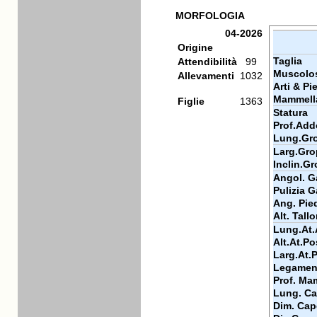
MORFOLOGIA
04-2026
Origine
Taglia
Attendibilità
99
Muscolos
Allevamenti
1032
Arti & Pi
Mammell
Figlie
1363
Statura
Prof.Add
Lung.Gr
Larg.Gr
Inclin.G
Angol. Ga
Pulizia G
Ang. Pie
Alt. Tall
Lung.At.
Alt.At.Po
Larg.At.
Legamen
Prof. Ma
Lung. Ca
Dim. Cap