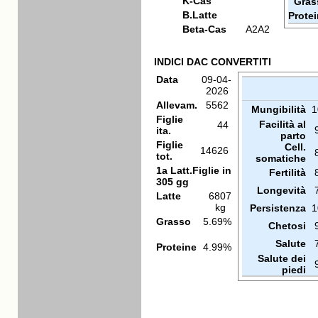
K-Cas
Gras
B.Latte
Prote
Beta-Cas
A2A2
INDICI DAC CONVERTITI
Data
09-04-
2026
Allevam.
5562
Mungibilità
1
Figlie
Facilità al
44
ita.
parto
Figlie
Cell.
14626
tot.
somatiche
1a Latt.Figlie in
Fertilità
305 gg
Longevità
Latte
6807
kg
Persistenza
1
Grasso
5.69%
Chetosi
Salute
Proteine
4.99%
Salute dei
piedi