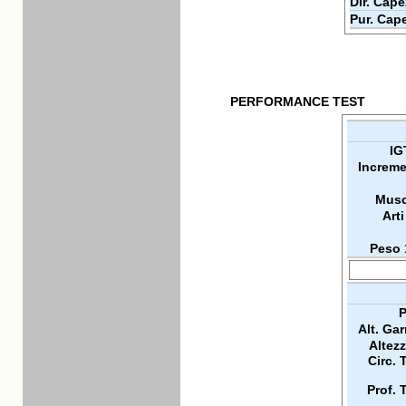
Dir. Cape
Pur. Cap
PERFORMANCE TEST
IG
Increme
Musc
Arti
Peso 
P
Alt. Ga
Altez
Circ. 
Prof. 