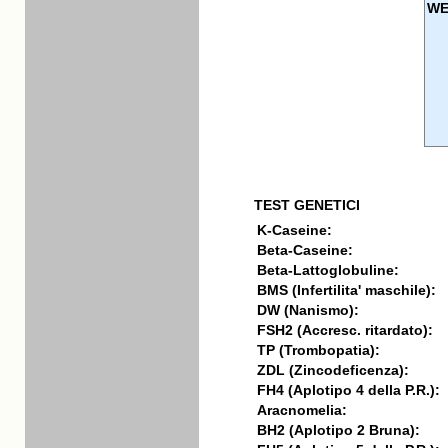
WE
TEST GENETICI
K-Caseine:
Beta-Caseine:
Beta-Lattoglobuline:
BMS (Infertilita' maschile):
DW (Nanismo):
FSH2 (Accresc. ritardato):
TP (Trombopatia):
ZDL (Zincodeficenza):
FH4 (Aplotipo 4 della P.R.):
Aracnomelia:
BH2 (Aplotipo 2 Bruna):