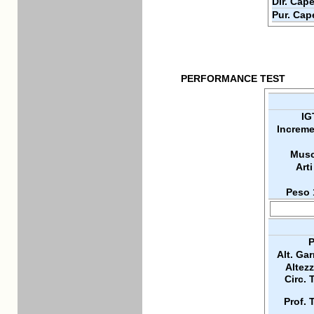
Dir. Cape
Pur. Cap
PERFORMANCE TEST
IG
Increme
Musc
Arti
Peso 
P
Alt. Ga
Altez
Circ. 
Prof. 