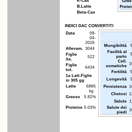
K-Cas
Gras
B.Latte
Prote
Beta-Cas
INDICI DAC CONVERTITI
Data
09-
04-
2026
Mungibilità
Allevam.
3044
Facilità al
Figlie
parto
522
ita.
Cell.
1
Figlie
somatiche
6434
tot.
Fertilità
1a Latt.Figlie
Longevità
in 305 gg
Latte
6885
Persistenza
1
kg
Chetosi
1
Grasso
5.82%
Salute
1
Proteine
5.03%
Salute dei
1
piedi