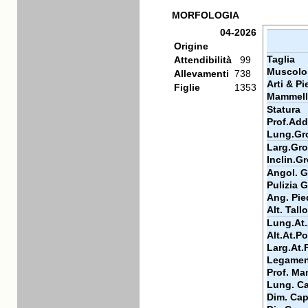
MORFOLOGIA
04-2026
Origine
Taglia
Attendibilità
99
Muscolo
Allevamenti
738
Arti & Pi
Figlie
1353
Mammell
Statura
Prof.Ad
Lung.Gr
Larg.Gr
Inclin.G
Angol. G
Pulizia G
Ang. Pie
Alt. Tall
Lung.At
Alt.At.P
Larg.At.
Legame
Prof. Ma
Lung. Ca
Dim. Cap