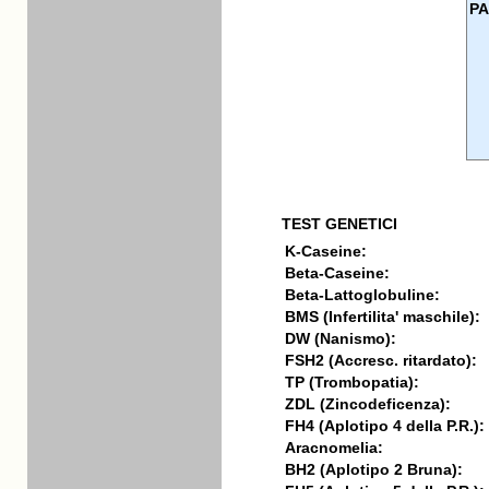
PA
TEST GENETICI
K-Caseine:
Beta-Caseine:
Beta-Lattoglobuline:
BMS (Infertilita' maschile):
DW (Nanismo):
FSH2 (Accresc. ritardato):
TP (Trombopatia):
ZDL (Zincodeficenza):
FH4 (Aplotipo 4 della P.R.):
Aracnomelia:
BH2 (Aplotipo 2 Bruna):