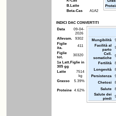
K-Cas
Gras
B.Latte
Prote
Beta-Cas
A1A2
INDICI DAC CONVERTITI
Data
09-04-
2026
Allevam.
9302
Mungibilità
Figlie
Facilità al
411
ita.
parto
Figlie
Cell.
30320
tot.
somatiche
1a Latt.Figlie in
Fertilità
305 gg
Longevità
Latte
7514
kg
Persistenza
Grasso
5.39%
Chetosi
Salute
Proteine
4.62%
Salute dei
piedi