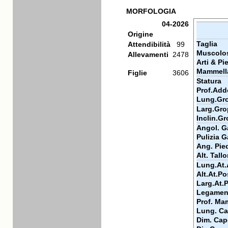
MORFOLOGIA
04-2026
Origine
Taglia
Attendibilità
99
Muscolos
Allevamenti
2478
Arti & Pi
Mammell
Figlie
3606
Statura
Prof.Add
Lung.Gr
Larg.Gr
Inclin.G
Angol. Ga
Pulizia G
Ang. Pie
Alt. Tall
Lung.At.
Alt.At.Po
Larg.At.
Legamen
Prof. Ma
Lung. Ca
Dim. Cap