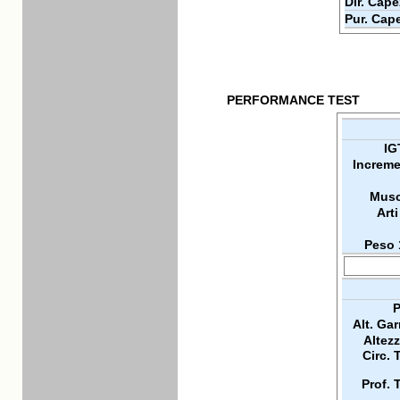
Dir. Cape
Pur. Cap
PERFORMANCE TEST
IG
Increme
Musc
Arti
Peso 
P
Alt. Ga
Altez
Circ. 
Prof. 