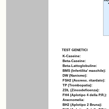
HU
TEST GENETICI
K-Caseine:
Beta-Caseine:
Beta-Lattoglobuline:
BMS (Infertilita' maschile):
DW (Nanismo):
FSH2 (Accresc. ritardato):
TP (Trombopatia):
ZDL (Zincodeficenza):
FH4 (Aplotipo 4 della P.R.):
Aracnomelia:
BH2 (Aplotipo 2 Bruna):