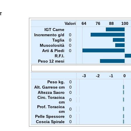
T
Valori
64
76
88
100
IGT Carne
Incremento g/d
0
Taglia
0
Muscolosità
0
Arti & Piedi
0
R.F.I.
Peso 12 mesi
-3
-2
-1
0
Peso kg.
0
Alt. Garrese cm
0
Altezza Sacro
0
Circ. Toracica
0
cm
Prof. Toracica
0
cm
Pelle Spessore
0
Coscia Spirale
0