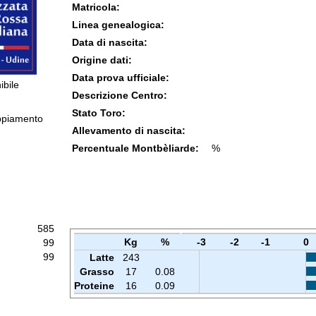
Matricola:
Linea genealogica:
Data di nascita:
Origine dati:
Data prova ufficiale:
ibile
Descrizione Centro:
Stato Toro:
ppiamento
Allevamento di nascita:
Percentuale Montbèliarde:
%
585
Kg
%
-3
-2
-1
0
99
99
Latte
243
Grasso
17
0.08
Proteine
16
0.09