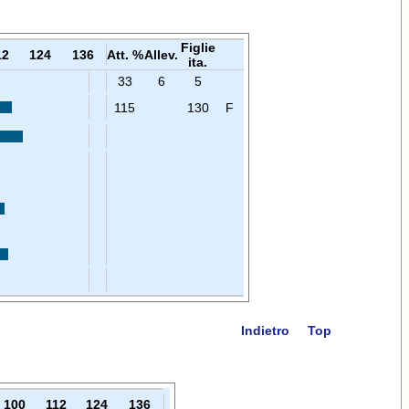
Figlie
12
124
136
Att. %
Allev.
ita.
33
6
5
115
130
F
Indietro
Top
100
112
124
136