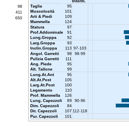
Interm.
Taglia
95
98
Muscolosità
101
411
Arti & Piedi
109
650
Mammella
124
Statura
97
Prof.Addominale
91
Lung.Groppa
92
Larg.Groppa
93
Inclin.Groppa
113
97-103
Angol. Garretti
98
98-99
Pulizia Garretti
111
Ang. Piede
95
Alt. Tallone
99
Lung.At.Ant
95
Alt.At.Post
105
Larg.At.Post
100
Legamento
110
Prof. Mammella
126
Lung. Capezzoli
89
90-96
Dim. Capezzoli
84
Dir. Capezzoli
107
112-118
Pur. Capezzoli
101