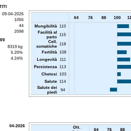
ITI
09-04-2026
64
76
88
100
1
1056
44
Mungibilità
110
2098
Facilità al
115
parto
 gg
Cell.
118
somatiche
8319 kg
Fertilità
108
5.20%
4.24%
Longevità
111
Persistenza
113
Chetosi
103
Salute
114
Salute dei
94
piedi
04-2026
Ott.
64
76
88