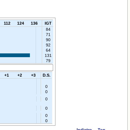
112
124
136
IGT
84
71
90
92
64
131
79
+1
+2
+3
D.S.
0
0
0
0
0
0
Indietro
Top