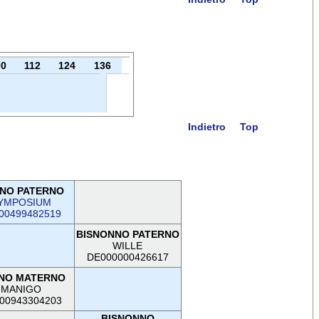
00
112
124
136
Indietro
Top
NO PATERNO
YMPOSIUM
00499482519
BISNONNO PATERNO
WILLE
DE000000426617
NO MATERNO
MANIGO
00943304203
BISNONNO