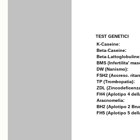
TEST GENETICI
K-Caseine:
Beta-Caseine:
Beta-Lattoglobuline
BMS (Infertilita' mas
DW (Nanismo):
FSH2 (Accresc. ritar
TP (Trombopatia):
ZDL (Zincodeficenza
FH4 (Aplotipo 4 della
Aracnomelia:
BH2 (Aplotipo 2 Bru
FH5 (Aplotipo 5 della