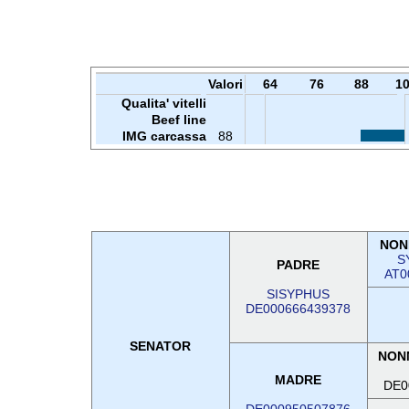
Valori
64
76
88
1
Qualita' vitelli
Beef line
IMG carcassa
88
NON
S
PADRE
AT0
SISYPHUS
DE000666439378
SENATOR
NON
MADRE
DE0