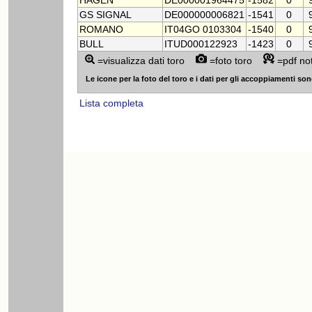
HAGEN
DE000001964475
-1582
0
GS SIGNAL
DE000000006821
-1541
0
ROMANO
IT04GO 0103304
-1540
0
BULL
ITUD000122923
-1423
0
=visualizza dati toro
=foto toro
=pdf no
Le icone per la foto del toro e i dati per gli accoppiamenti sono 
Lista completa