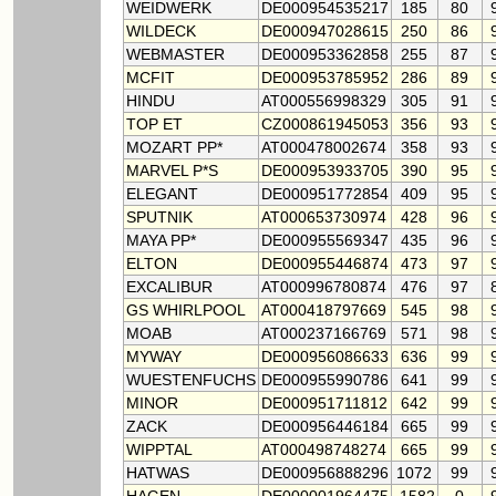
WEIDWERK
DE000954535217
185
80
WILDECK
DE000947028615
250
86
WEBMASTER
DE000953362858
255
87
MCFIT
DE000953785952
286
89
HINDU
AT000556998329
305
91
TOP ET
CZ000861945053
356
93
MOZART PP*
AT000478002674
358
93
MARVEL P*S
DE000953933705
390
95
ELEGANT
DE000951772854
409
95
SPUTNIK
AT000653730974
428
96
MAYA PP*
DE000955569347
435
96
ELTON
DE000955446874
473
97
EXCALIBUR
AT000996780874
476
97
GS WHIRLPOOL
AT000418797669
545
98
MOAB
AT000237166769
571
98
MYWAY
DE000956086633
636
99
WUESTENFUCHS
DE000955990786
641
99
MINOR
DE000951711812
642
99
ZACK
DE000956446184
665
99
WIPPTAL
AT000498748274
665
99
HATWAS
DE000956888296
1072
99