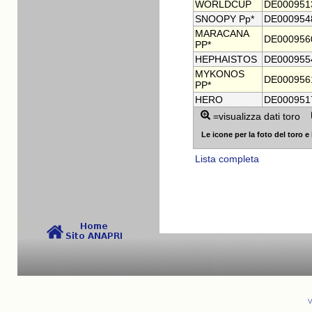
WORLDCUP
DE000951
SNOOPY Pp*
DE000954
MARACANA
DE000956
PP*
HEPHAISTOS
DE000955
MYKONOS
DE000956
PP*
HERO
DE000951
=visualizza dati toro
Le icone per la foto del toro e i
Lista completa
V