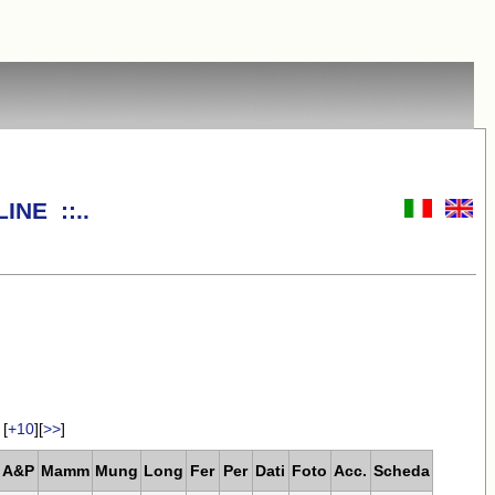
INE ::..
[
+10
][
>>
]
A&P
Mamm
Mung
Long
Fer
Per
Dati
Foto
Acc.
Scheda