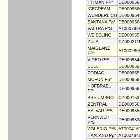
HITMAN PP*
DE000956
ICECREAM
DE000956
WUNDERLICH
DE000954
SANTANA Pp*
DE000956
VALTRA P*S
AT000792
WEISSLING
DE000955
ZUJA
CZ000211
MAIGLANZ
AT000280
PP*
VIDEO P*S
DE000954
EDEL
DE000955
ZODIAC
DE000955
MCFUN Pp*
DE000956
HOFBRAEU
DE000956
PP*
BRE UMBRO
CZ000153
ZENTRAL
DE000956
HALVAR P*S
DE000955
VERNWEH
DE000953
P*S
WALERIO P*S
AT000416
HAALAND Pp*
AT000484