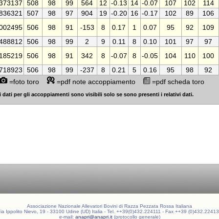
373137
508
98
99
564
12
-0.13
14
-0.07
107
102
114
836321
507
98
97
904
19
-0.20
16
-0.17
102
89
106
002495
506
98
91
-153
8
0.17
1
0.07
95
92
109
488812
506
98
99
2
9
0.11
8
0.10
101
97
97
185219
506
98
91
342
8
-0.07
8
-0.05
104
110
100
718923
506
98
99
-237
8
0.21
5
0.16
95
98
92
=foto toro
=pdf note accoppiamento
=pdf scheda toro
 dati per gli accoppiamenti sono visibili solo se sono presenti i relativi dati.
Associazione Nazionale Allevatori Bovini di Razza Pezzata Rossa Italiana
ia Ippolito Nievo, 19 - 33100 Udine (UD) Italia - Tel. ++39(0)432.224111 - Fax ++39 (0)432.2241
e-mail:
anapri@anapri.it
(protocollo generale)