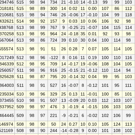
294746
515
98
94
734
21
-0.10
14
-0.13
99
99
103
018181
515
98
89
300
14
0.02
11
0.00
107
86
112
210681
515
98
94
746
26
-0.06
17
-0.10
104
99
118
432621
514
98
92
157
9
0.03
10
0.06
106
92
98
938768
513
98
99
767
9
-0.25
21
-0.07
104
115
114
370258
513
98
95
964
24
-0.18
35
0.01
92
93
98
567064
513
98
86
724
39
0.10
30
0.04
100
114
98
555574
513
98
91
51
26
0.28
7
0.07
105
114
105
017249
512
98
96
-122
8
0.16
11
0.19
100
110
116
846339
512
98
95
709
14
-0.17
19
-0.06
108
104
105
256057
511
98
96
916
25
-0.15
21
-0.12
110
114
94
825628
511
98
87
795
20
-0.14
32
0.04
99
95
103
864003
511
98
91
527
16
-0.07
8
-0.12
101
95
111
235034
510
98
96
329
25
0.13
11
-0.01
100
85
101
373455
510
98
91
507
13
-0.09
20
0.03
112
103
107
837952
509
98
97
476
3
-0.19
4
-0.15
106
103
108
464445
509
98
97
221
-9
-0.21
6
-0.02
102
106
99
146974
508
98
90
50
24
0.27
10
0.10
105
124
113
521169
508
98
90
244
-14
-0.28
9
0.00
101
108
102