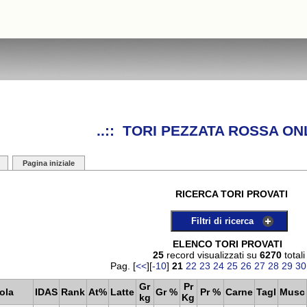
..:: TORI PEZZATA ROSSA ONL
Pagina iniziale
RICERCA TORI PROVATI
Filtri di ricerca
ELENCO TORI PROVATI
25
record visualizzati su
6270
totali
Pag. [
<<
][
-10
]
21
22
23
24
25
26
27
28
29
30
Gr
Pr
ola
IDAS
Rank
At%
Latte
Gr %
Pr %
Carne
Tagl
Musc
kg
Kg