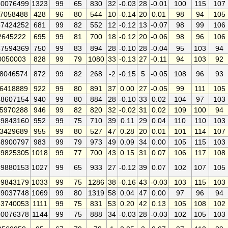
0076499
1323
99
65
830
32
-0.03
28
-0.01
100
115
107
7058488
428
96
80
544
10
-0.14
20
0.01
98
94
105
7424252
681
99
82
552
12
-0.12
13
-0.07
98
99
106
2645222
695
99
81
700
18
-0.12
20
-0.06
98
96
106
7594369
750
99
83
894
28
-0.10
28
-0.04
95
103
94
0050003
828
99
79
1080
33
-0.13
27
-0.11
94
103
92
8046574
872
99
82
268
-2
-0.15
5
-0.05
108
96
93
6418889
922
99
80
891
37
0.00
27
-0.05
99
111
105
8607154
940
99
80
884
28
-0.10
33
0.02
104
97
103
5970288
946
99
82
820
32
-0.02
31
0.02
109
100
94
9843160
952
99
75
710
39
0.11
29
0.04
110
110
103
3429689
955
99
80
527
47
0.28
20
0.01
101
114
107
8900797
983
99
79
973
49
0.09
34
0.00
105
115
103
9825305
1018
99
77
700
43
0.15
31
0.07
106
117
108
9880153
1027
99
65
933
27
-0.12
39
0.07
102
107
105
9843179
1033
99
75
1286
38
-0.16
43
-0.03
103
115
103
9037748
1069
99
80
1319
58
0.04
47
0.00
97
96
94
3740053
1111
99
75
831
53
0.20
42
0.13
105
108
102
0076378
1144
99
75
888
34
-0.03
28
-0.03
102
105
103