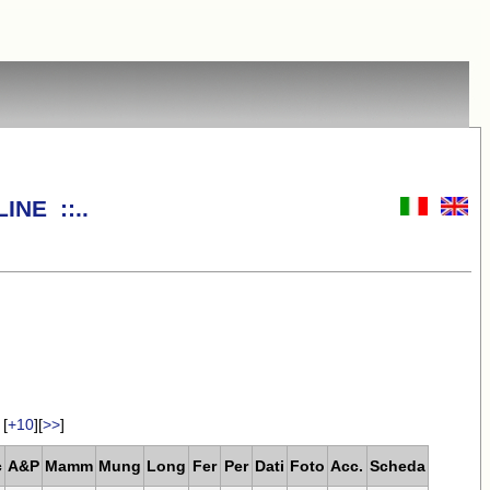
INE ::..
[
+10
][
>>
]
c
A&P
Mamm
Mung
Long
Fer
Per
Dati
Foto
Acc.
Scheda