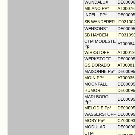
WUNDALUX
DE00096
MILANO PP*
AT00076
INZELL PP*
DE00095
SB WANDERER
IT02100
WENSONST
DE00095
SB HAYDEN
IT03199
CTM MODESTE
AT00084
Pp
WIRKSTOFF
AT00019
WERKSTOFF
DE00095
GS DORADO
AT00081
MAISONNE Pp*
DE00095
MOIN PP*
AT00036
MOONFALL
DE00095
HUMOR
DE00095
MARLBORO
DE00095
Pp*
MELODIE Pp*
DE00095
WASSERSTOFF
DE00095
MOBY Pp*
CZ00093
MODULAR
DE00096
CTM