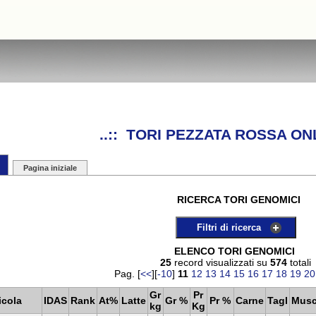
..:: TORI PEZZATA ROSSA ONL
Pagina iniziale
RICERCA TORI GENOMICI
Filtri di ricerca
ELENCO TORI GENOMICI
25
record visualizzati su
574
totali
Pag. [
<<
][
-10
]
11
12
13
14
15
16
17
18
19
20
Gr
Pr
icola
IDAS
Rank
At%
Latte
Gr %
Pr %
Carne
Tagl
Mus
kg
Kg