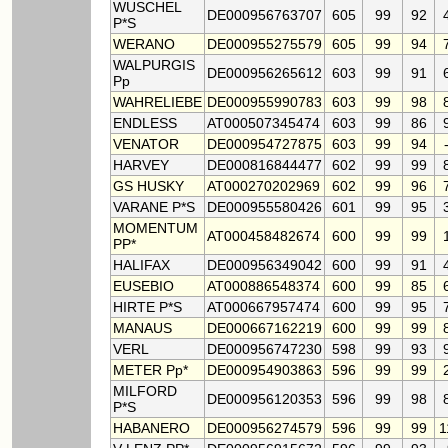
WUSCHEL
DE000956763707
605
99
92
P*S
WERANO
DE000955275579
605
99
94
WALPURGIS
DE000956265612
603
99
91
Pp
WAHRELIEBE
DE000955990783
603
99
98
ENDLESS
AT000507345474
603
99
86
VENATOR
DE000954727875
603
99
94
HARVEY
DE000816844477
602
99
99
GS HUSKY
AT000270202969
602
99
96
VARANE P*S
DE000955580426
601
99
95
MOMENTUM
AT000458482674
600
99
99
PP*
HALIFAX
DE000956349042
600
99
91
EUSEBIO
AT000886548374
600
99
85
HIRTE P*S
AT000667957474
600
99
95
MANAUS
DE000667162219
600
99
99
VERL
DE000956747230
598
99
93
METER Pp*
DE000954903863
596
99
99
MILFORD
DE000956120353
596
99
98
P*S
HABANERO
DE000956274579
596
99
99
1