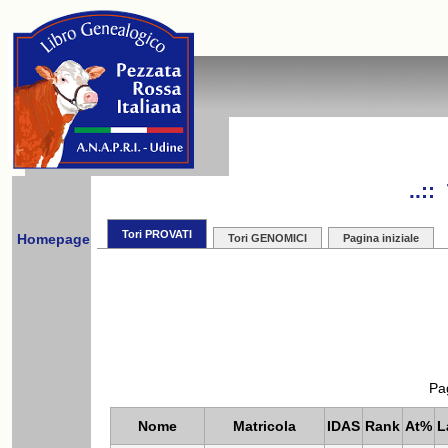
..:
Tori PROVATI
Homepage
Tori GENOMICI
Pagina iniziale
Pag
Nome
Matricola
IDAS
Rank
At%
L