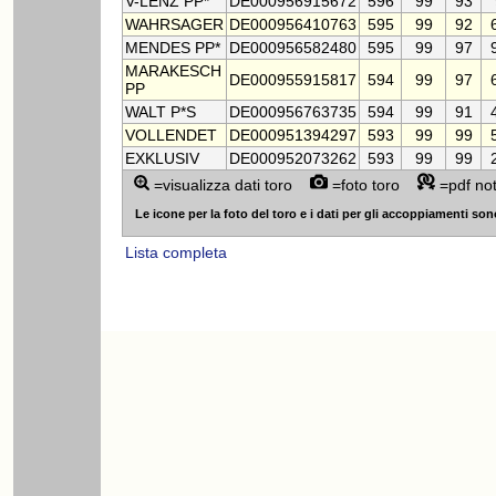
V-LENZ PP*
DE000956915672
596
99
93
WAHRSAGER
DE000956410763
595
99
92
MENDES PP*
DE000956582480
595
99
97
MARAKESCH
DE000955915817
594
99
97
PP
WALT P*S
DE000956763735
594
99
91
VOLLENDET
DE000951394297
593
99
99
EXKLUSIV
DE000952073262
593
99
99
=visualizza dati toro
=foto toro
=pdf no
Le icone per la foto del toro e i dati per gli accoppiamenti sono v
Lista completa